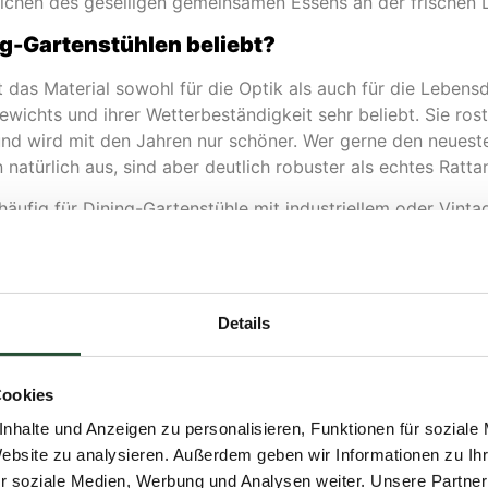
ichen des geselligen gemeinsamen Essens an der frischen L
ng-Gartenstühlen beliebt?
t das Material sowohl für die Optik als auch für die Lebens
wichts und ihrer Wetterbeständigkeit sehr beliebt. Sie rost
nd wird mit den Jahren nur schöner. Wer gerne den neuesten 
 natürlich aus, sind aber deutlich robuster als echtes Ratta
e häufig für Dining-Gartenstühle mit industriellem oder Vin
l-Gartenmöbel bestens gegen Regen und Sonne gewappnet. 
da sie komfortabel, schnell trocknend und UV-beständig si
ing-Gartenstuhl?
Details
hls sollten Sie einige Faktoren berücksichtigen. Zunächst 
tandard-Sitzhöhe für einen Dining-Gartenstuhl beträgt etw
Cookies
nhalte und Anzeigen zu personalisieren, Funktionen für soziale
abung: Stühle, die stapelbar oder klappbar sind, sparen P
Website zu analysieren. Außerdem geben wir Informationen zu I
e, ob diese unter den Tisch passen, wenn Sie heranrücken.
r soziale Medien, Werbung und Analysen weiter. Unsere Partner