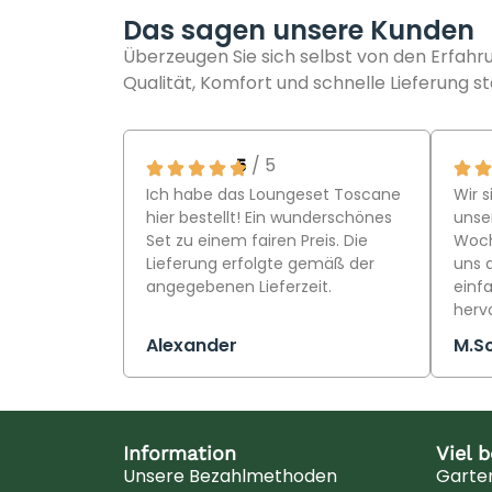
Das sagen unsere Kunden
Überzeugen Sie sich selbst von den Erfah
Qualität, Komfort und schnelle Lieferung st
5
/ 5
Ich habe das Loungeset Toscane
Wir s
hier bestellt! Ein wunderschönes
unser
Set zu einem fairen Preis. Die
Woch
Lieferung erfolgte gemäß der
uns 
angegebenen Lieferzeit.
einfa
herv
Alexander
M.S
Information
Viel 
Unsere Bezahlmethoden
Garte