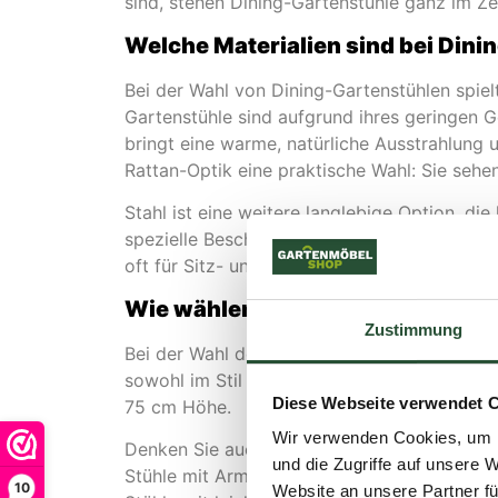
sind, stehen Dining-Gartenstühle ganz im Ze
Welche Materialien sind bei Dini
Bei der Wahl von Dining-Gartenstühlen spiel
Gartenstühle sind aufgrund ihres geringen Ge
bringt eine warme, natürliche Ausstrahlung u
Rattan-Optik eine praktische Wahl: Sie sehen
Stahl ist eine weitere langlebige Option, di
spezielle Beschichtung sind moderne Stah
oft für Sitz- und Rückenflächen verwendet, 
Wie wählen Sie den richtigen Din
Zustimmung
Bei der Wahl des perfekten Dining-Gartenstu
sowohl im Stil als auch in der Höhe. Die S
Diese Webseite verwendet 
75 cm Höhe.
Wir verwenden Cookies, um I
Denken Sie auch an den Komfort in der Handh
und die Zugriffe auf unsere 
Stühle mit Armlehnen entscheiden, prüfen Si
10
Website an unsere Partner fü