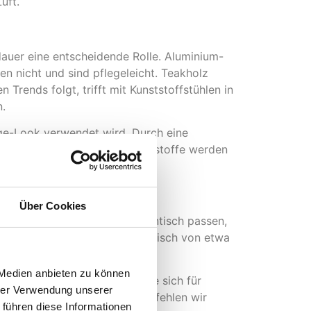
uft.
dauer eine entscheidende Rolle. Aluminium-
en nicht und sind pflegeleicht. Teakholz
Trends folgt, trifft mit Kunststoffstühlen in
n.
tage-Look verwendet wird. Durch eine
Textilene und andere Gewebestoffe werden
nd.
Über Cookies
muss der Stuhl zu Ihrem Gartentisch passen,
a 45–48 cm, passend zu einem Tisch von etwa
 Medien anbieten zu können
latz beim Verstauen. Wenn Sie sich für
hrer Verwendung unserer
 Für zusätzlichen Komfort empfehlen wir
 führen diese Informationen