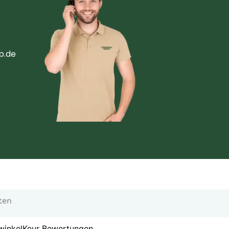
p.de
ten
inkelKeur Bewertungen
.