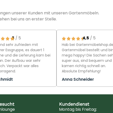
rungen unserer Kunden mit unseren Gartenmöbeln.
ehen bei uns an erster Stelle.
5
/ 5
4,5
/ 5
ind sehr zufrieden mit
Hab bei Gartenmöbelshop.d
er Essgruppe, es dauert 1
Gartenmöbel bestellt und bi
e und die Lieferung kam bei
mega happy! Die Sachen se
an. Der Aufbau war sehr
super aus, sind bequem und
ch. Verpackt war alles
kamen richtig schnell an.
orragend.
Absolute Empfehlung!
chmidt
Anna Schneider
besucht
Kundendienst
nlounge
Montag bis Freitag: