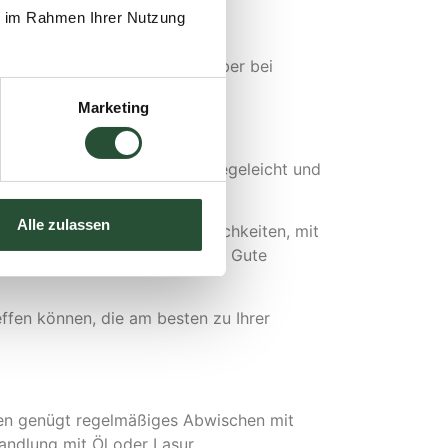
ie im Rahmen Ihrer Nutzung
erstaut? Im ersten Fall ist
einfacher umstellen, können aber bei
Marketing
e Kissen sind in der Regel pflegeleicht und
s Haus zu holen.
Alle zulassen
eröffnen außerdem mehr Möglichkeiten, mit
auf die Qualität des Materials. Gute
ffen können, die am besten zu Ihrer
ühlen genügt regelmäßiges Abwischen mit
andlung mit Öl oder Lasur.