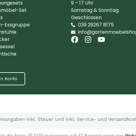
oungesets
9 – 17 Uhr
nmöbel-Set
Samstag & Sonntag:
ts
Geschlossen
n-Essgruppe
039 29267 8175
nstühle
info@gartenmoebelsho
cker
sessel
ntische
n Konto
eisangaben inkl. Steuer und inkl. Service- und Versandkos
t die Note 10.0/10 basierend auf 17 Bewertungen bei
Webw