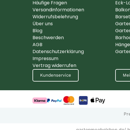
Häufige Fragen
Eck-L
Versandinformationen
Balko
Widerrufsbelehrung
Barse
Über uns
Garte
Blog
Garte
Beschwerden
Barho
AGB
Hänge
Datenschutzerklärung
Garte
Impressum
Vertrag widerrufen
Kundenservice
Mei
Pr
gartenmoebelshop.de/ ha