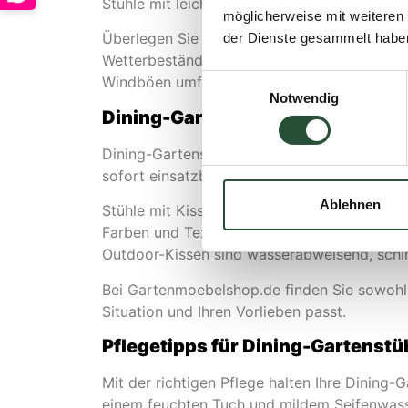
Stühle mit leicht zurückgeneigter Rückenleh
möglicherweise mit weiteren
Überlegen Sie auch, wo Sie die Stühle aufste
der Dienste gesammelt habe
Wetterbeständigkeit besonders wichtig. Acht
Einwilligungsauswahl
Windböen umfallen.
Notwendig
Dining-Gartenstühle mit oder oh
Dining-Gartenstühle sind mit und ohne Kissen
sofort einsatzbereit. Sie sind ideal, wenn S
Ablehnen
Stühle mit Kissen bieten dagegen zusätzlic
Farben und Texturen in Ihrer Gartengestaltun
Outdoor-Kissen sind wasserabweisend, schimm
Bei Gartenmoebelshop.de finden Sie sowohl O
Situation und Ihren Vorlieben passt.
Pflegetipps für Dining-Gartenstü
Mit der richtigen Pflege halten Ihre Dining
einem feuchten Tuch und mildem Seifenwasser