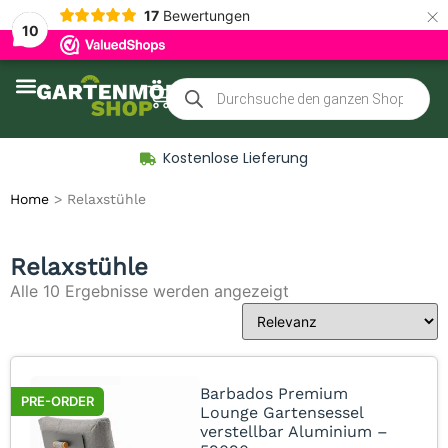
×
17
Bewertungen
10
Zubehör für Gartenmöbel
Kostenlose Lieferung
Home
>
Relaxstühle
Relaxstühle
Alle 10 Ergebnisse werden angezeigt
Barbados Premium
PRE-ORDER
Lounge Gartensessel
verstellbar Aluminium –