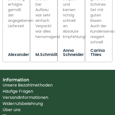
erfolgte
Der
und
Schönes
gemäß
Aufbau
kamen
Set mit
der
war sehr
richtig
guten
angegebenen
einfach.
schnell
Kissen.
Lieferzeit.
Verpackt
an.
Auch der
war alles
Absolute
Kundenservic
hervorragend.
Empfehlung!
reagiert
schnell
Anna
Carina
Alexander
M.Schmidt
Schneider
Thies
Information
Unsere Bezahlmethoden
Häufige Fragen
Versandinformationen
Widerrufsbelehrung
Über uns