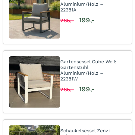
Aluminium/Holz –
22381A
199,-
285,-
Gartensessel Cube Weiß
Gartenstühl
Aluminium/Holz –
22381W
199,-
285,-
Schaukelsessel Zenzi