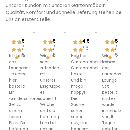
unserer Kunden mit unseren Gartenmöbeln.
Qualität, Komfort und schnelle Lieferung stehen bei
uns an erster Stelle.
5
5
4,5
5
/
/
/ 5
/
5
5
5
Ich habe
Wir sind
Hab bei
Wir
das
sehr
Gartenmöbelshop.de
haben
Loungeset
zufrieden
Gartenmöbel
das
Toscane
mit
bestellt
Barbados
hier
unserer
und bin
Lounge-
bestellt!
Essgruppe,
mega
Set
Ein
es
happy!
bestellt
wunderschönes
dauert 1
Die
und es
Set zu
Woche
Sachen
wurde
einem
und die
sehen
innerhalb
fairen
Lieferung
super
von 10
Preis. Die
kam bei
aus, sind
Tagen
Lieferung
uns an.
bequem
geliefert.