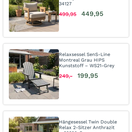
34127
449,95
499,95
Relaxsessel SenS-Line
Montreal Grau HIPS
Kunststoff – WS21-Grey
199,95
249,-
Hängesessel Twin Double
Relax 2-Sitzer Anthrazit