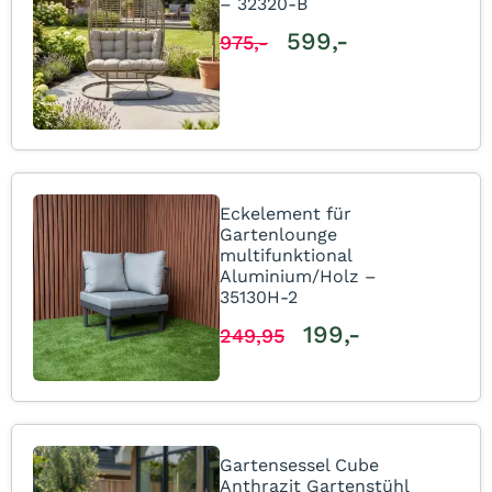
– 32320-B
599,-
975,-
Eckelement für
Gartenlounge
multifunktional
Aluminium/Holz –
35130H-2
199,-
249,95
Gartensessel Cube
Anthrazit Gartenstühl