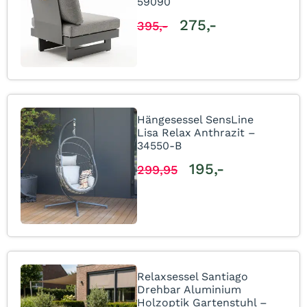
59090
275,-
395,-
Hängesessel SensLine
Lisa Relax Anthrazit –
34550-B
195,-
299,95
Relaxsessel Santiago
Drehbar Aluminium
Holzoptik Gartenstuhl –