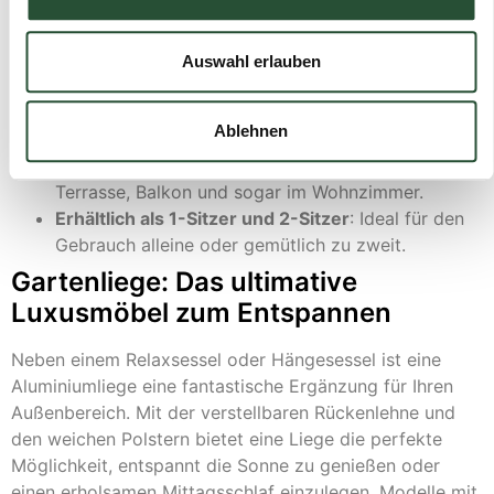
Ergonomisches Design
: Die eiförmige Struktur
sorgt für eine bequeme und stabile Sitzposition.
Auswahl erlauben
Langlebige Materialien
: Hergestellt aus robustem
Weidengeflecht und Aluminiumrahmen für eine
Ablehnen
lange Nutzungsdauer.
Vielseitig einsetzbar
: Geeignet für Garten,
Terrasse, Balkon und sogar im Wohnzimmer.
Erhältlich als 1-Sitzer und 2-Sitzer
: Ideal für den
Gebrauch alleine oder gemütlich zu zweit.
Gartenliege: Das ultimative
Luxusmöbel zum Entspannen
Neben einem Relaxsessel oder Hängesessel ist eine
Aluminiumliege eine fantastische Ergänzung für Ihren
Außenbereich. Mit der verstellbaren Rückenlehne und
den weichen Polstern bietet eine Liege die perfekte
Möglichkeit, entspannt die Sonne zu genießen oder
einen erholsamen Mittagsschlaf einzulegen. Modelle mit