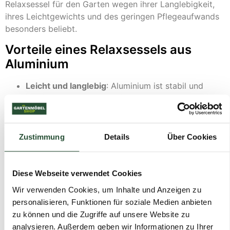
Relaxsessel für den Garten wegen ihrer Langlebigkeit,
ihres Leichtgewichts und des geringen Pflegeaufwands
besonders beliebt.
Vorteile eines Relaxsessels aus
Aluminium
Leicht und langlebig
: Aluminium ist stabil und
rostfrei und damit ideal für den Einsatz im Freien
geeignet.
Pflegeleicht
: leicht zu reinigen und
witterungsbeständig.
Zustimmung
Details
Über Cookies
Modernes Design
: elegantes und modernes
Aussehen, das in jeden Garten passt.
Ein Garten-Relaxsessel aus Aluminium ist die ideale
Diese Webseite verwendet Cookies
Wahl für alle, die stilvollen Komfort mit langlebiger
Wir verwenden Cookies, um Inhalte und Anzeigen zu
Qualität vereinen möchten.
personalisieren, Funktionen für soziale Medien anbieten
Hängesessel: Ein luxuriöser
zu können und die Zugriffe auf unsere Website zu
analysieren. Außerdem geben wir Informationen zu Ihrer