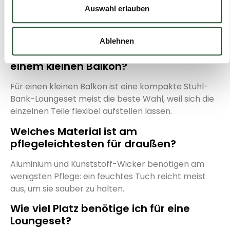
Beginne mit einer bequemen Loungeset, die zur
Auswahl erlauben
Größe deines Gartens passt, und ergänze sie mit
Kissen, Beleuchtung und einem Außenteppich.
Ablehnen
Welche Loungeset passt am besten zu
einem kleinen Balkon?
Für einen kleinen Balkon ist eine kompakte Stuhl-
Bank-Loungeset meist die beste Wahl, weil sich die
einzelnen Teile flexibel aufstellen lassen.
Welches Material ist am
pflegeleichtesten für draußen?
Aluminium und Kunststoff-Wicker benötigen am
wenigsten Pflege: ein feuchtes Tuch reicht meist
aus, um sie sauber zu halten.
Wie viel Platz benötige ich für eine
Loungeset?