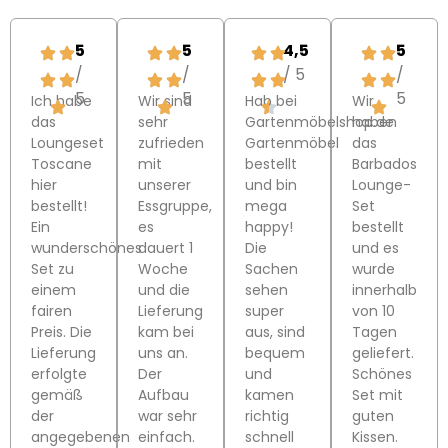
5
5
4,5
5
/
/
/ 5
/
5
5
5
Ich habe
Wir sind
Hab bei
Wir
das
sehr
Gartenmöbelshop.de
haben
Loungeset
zufrieden
Gartenmöbel
das
Toscane
mit
bestellt
Barbados
hier
unserer
und bin
Lounge-
bestellt!
Essgruppe,
mega
Set
Ein
es
happy!
bestellt
wunderschönes
dauert 1
Die
und es
Set zu
Woche
Sachen
wurde
einem
und die
sehen
innerhalb
fairen
Lieferung
super
von 10
Preis. Die
kam bei
aus, sind
Tagen
Lieferung
uns an.
bequem
geliefert.
erfolgte
Der
und
Schönes
gemäß
Aufbau
kamen
Set mit
der
war sehr
richtig
guten
angegebenen
einfach.
schnell
Kissen.