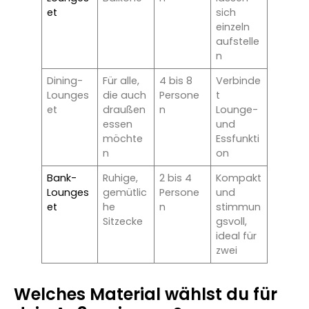
et
sich
einzeln
aufstelle
n
Dining-
Für alle,
4 bis 8
Verbinde
Lounges
die auch
Persone
t
et
draußen
n
Lounge-
essen
und
möchte
Essfunkti
n
on
Bank-
Ruhige,
2 bis 4
Kompakt
Lounges
gemütlic
Persone
und
et
he
n
stimmun
Sitzecke
gsvoll,
ideal für
zwei
Welches Material wählst du für