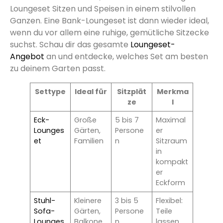
Loungeset Sitzen und Speisen in einem stilvollen
Ganzen. Eine Bank-Loungeset ist dann wieder ideal,
wenn du vor allem eine ruhige, gemütliche Sitzecke
suchst. Schau dir das gesamte
Loungeset-
Angebot
an und entdecke, welches Set am besten
zu deinem Garten passt.
Settype
Ideal für
Sitzplät
Merkma
ze
l
Eck-
Große
5 bis 7
Maximal
Lounges
Gärten,
Persone
er
et
Familien
n
Sitzraum
in
kompakt
er
Eckform
Stuhl-
Kleinere
3 bis 5
Flexibel:
Sofa-
Gärten,
Persone
Teile
Lounges
Balkone
n
lassen