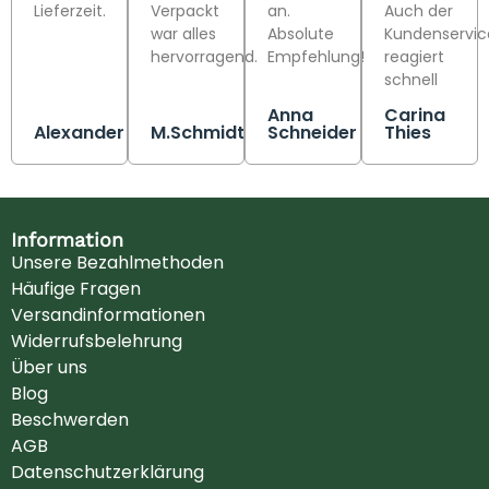
Lieferzeit.
Verpackt
an.
Auch der
war alles
Absolute
Kundenservic
hervorragend.
Empfehlung!
reagiert
schnell
Anna
Carina
Alexander
M.Schmidt
Schneider
Thies
Information
Unsere Bezahlmethoden
Häufige Fragen
Versandinformationen
Widerrufsbelehrung
Über uns
Blog
Beschwerden
AGB
Datenschutzerklärung