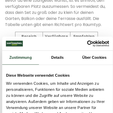
Bevor du eine Loungeset wählst, ist es sinnvoll, den
verfügbaren Platz auszumessen. So vermeidest du,
dass dein Set zu groß oder zu klein für deinen
Garten, Balkon oder deine Terrasse ausfällt. Die
Tabelle unten gibt einen Richtwert pro Raumtyp.
Bereich
Verfügbare
Empfohlen
Fläche
er Settype
Balkon
4 bis 8 m²
Kompakte
Stuhl-Bank-
Zustimmung
Details
Über Cookies
Loungeset
Kleine
8 bis 15 m²
Bank-
Terrasse
Loungeset
Diese Webseite verwendet Cookies
oder Stuhl-
Wir verwenden Cookies, um Inhalte und Anzeigen zu
Bank-
personalisieren, Funktionen für soziale Medien anbieten
Loungeset
zu können und die Zugriffe auf unsere Website zu
Mittelgroßer
15 bis 25 m²
Eck-
analysieren. Außerdem geben wir Informationen zu Ihrer
Garten
Loungeset
Verwendung unserer Website an unsere Partner für
oder Dining-