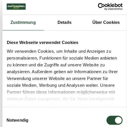
Um eine Entscheidung zu treffen, ist es hilfreich, Ihre
persönliche Situation zu betrachten:
Zustimmung
Details
Über Cookies
Haben Sie einen grünen Daumen und
Freude an der Pflege?
Dann sind die
natürliche Ergrauung und das jährliche Ritual
Diese Webseite verwendet Cookies
des Einölens kein Problem. Ein wunderschöner
Gartentisch
aus Holz wird dann zum Blickfang
Wir verwenden Cookies, um Inhalte und Anzeigen zu
Ihres Gartens.
personalisieren, Funktionen für soziale Medien anbieten
Möchten Sie sich direkt ohne Aufwand
zu können und die Zugriffe auf unsere Website zu
hinsetzen?
Dann wählen Sie Aluminium.
analysieren. Außerdem geben wir Informationen zu Ihrer
Dieses Material ist äußerst robust und
Verwendung unserer Website an unsere Partner für
erfordert kaum Aufmerksamkeit.
soziale Medien, Werbung und Analysen weiter. Unsere
Der goldene Mittelweg:
Können Sie sich nicht
Partner führen diese Informationen möglicherweise mit
entscheiden? Dann wählen Sie eine
weiteren Daten zusammen, die Sie ihnen bereitgestellt
Kombination! Viele unserer modernen
haben oder die sie im Rahmen Ihrer Nutzung der Dienste
Gartenmöbel-Sets kombinieren ein schlichtes
gesammelt haben.
Einwilligungsauswahl
Aluminiumgestell mit Teakholz-Details an den
Notwendig
Armlehnen oder einem loungetisch aus Holz.