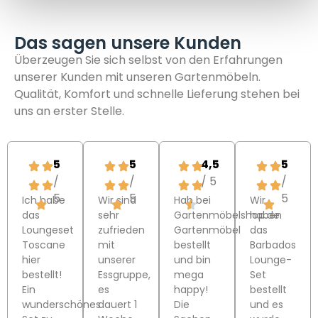
Das sagen unsere Kunden
Überzeugen Sie sich selbst von den Erfahrungen
unserer Kunden mit unseren Gartenmöbeln.
Qualität, Komfort und schnelle Lieferung stehen bei
uns an erster Stelle.
5
5
4,5
5
/
/
/ 5
/
5
5
5
Ich habe
Wir sind
Hab bei
Wir
das
sehr
Gartenmöbelshop.de
haben
Loungeset
zufrieden
Gartenmöbel
das
Toscane
mit
bestellt
Barbados
hier
unserer
und bin
Lounge-
bestellt!
Essgruppe,
mega
Set
Ein
es
happy!
bestellt
wunderschönes
dauert 1
Die
und es