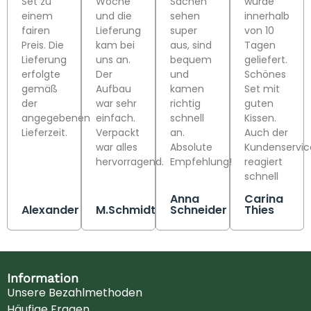
Set zu
Woche
Sachen
wurde
einem
und die
sehen
innerhalb
fairen
Lieferung
super
von 10
Preis. Die
kam bei
aus, sind
Tagen
Lieferung
uns an.
bequem
geliefert.
erfolgte
Der
und
Schönes
gemäß
Aufbau
kamen
Set mit
der
war sehr
richtig
guten
angegebenen
einfach.
schnell
Kissen.
Lieferzeit.
Verpackt
an.
Auch der
war alles
Absolute
Kundenservic
hervorragend.
Empfehlung!
reagiert
schnell
Anna
Carina
Alexander
M.Schmidt
Schneider
Thies
Information
Unsere Bezahlmethoden
Häufige Fragen