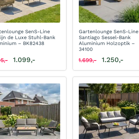
tenlounge SenS-Line
Gartenlounge SenS-Line
lijn de Luxe Stuhl-Bank
Santiago Sessel-Bank
minium – BK82438
Aluminium Holzoptik –
34100
1.099,-
1.250,-
95,-
1.699,-