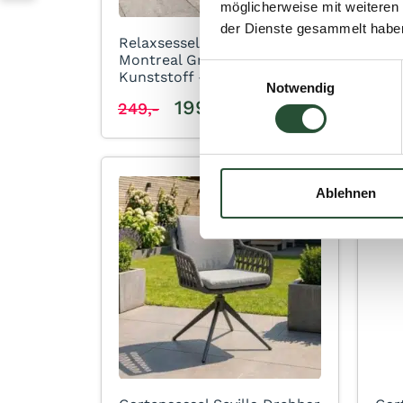
möglicherweise mit weiteren
der Dienste gesammelt habe
Relaxsessel SenS-Line
Sen
Montreal Grau HIPS
Rüc
Einwilligungsauswahl
Kunststoff – WS21-Grey
Cus
Notwendig
199,95
249,-
59,
Ablehnen