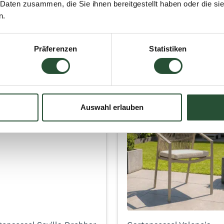
 Daten zusammen, die Sie ihnen bereitgestellt haben oder die s
n.
S-Line Montreal Sitz
Gartensessel Dakota
kenkissen Grau – WS-
Anthrazit Relax Dining –
-Grey
8300A
Präferenzen
Statistiken
54,95
149,95
95
199,95
Auswahl erlauben