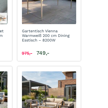
et
Gartentisch Vienna
rm
Warmweiß 200 cm Dining
Esstisch – 8200W
749,-
975,-