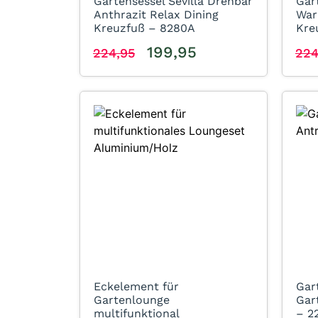
Gartensessel Sevilla Drehbar
Gar
Anthrazit Relax Dining
War
Kreuzfuß – 8280A
Kre
199,95
224,95
224
Eckelement für
Gar
Gartenlounge
Gar
multifunktional
– 2