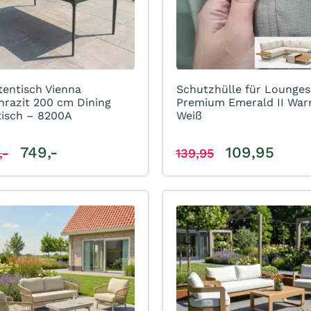
tentisch Vienna
Schutzhülle für Lounges
hrazit 200 cm Dining
Premium Emerald II Wa
tisch – 8200A
Weiß
749,-
109,95
,-
139,95