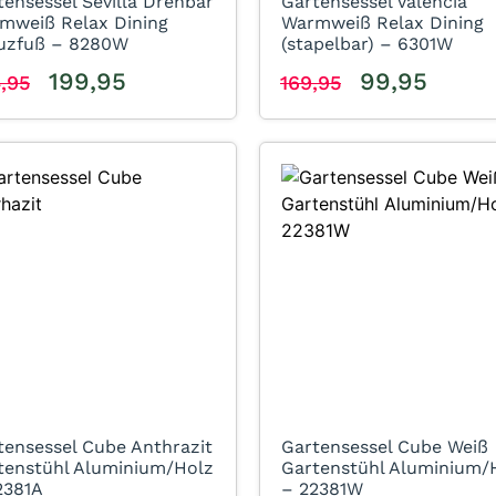
tensessel Sevilla Drehbar
Gartensessel Valencia
mweiß Relax Dining
Warmweiß Relax Dining
uzfuß – 8280W
(stapelbar) – 6301W
199,95
99,95
,95
169,95
tensessel Cube Anthrazit
Gartensessel Cube Weiß
tenstühl Aluminium/Holz
Gartenstühl Aluminium/
2381A
– 22381W