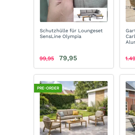
Schutzhülle für Loungeset
Gar
SensLine Olympia
Car
Alu
79,95
99,95
1.4
PRE-ORDER