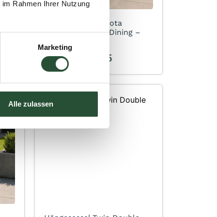
ie im Rahmen Ihrer Nutzung
Gartensessel Dakota
Warmweiß Relax Dining –
8300W
Marketing
149,95
199,95
Alle zulassen