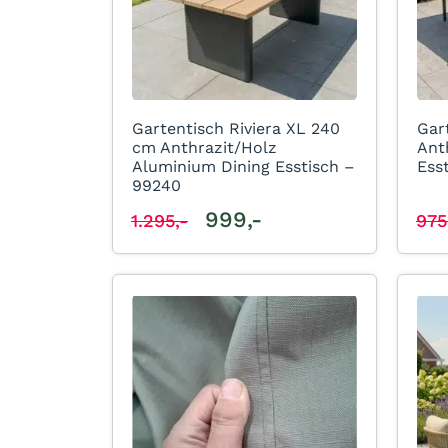
Gartentisch Riviera XL 240
Gar
cm Anthrazit/Holz
Ant
Aluminium Dining Esstisch –
Ess
99240
999,-
1.295,-
975