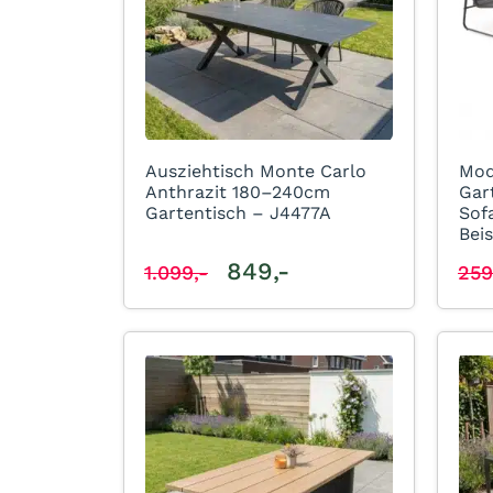
Ausziehtisch Monte Carlo
Mod
Anthrazit 180–240cm
Gar
Gartentisch – J4477A
Sof
Beis
849,-
1.099,-
259