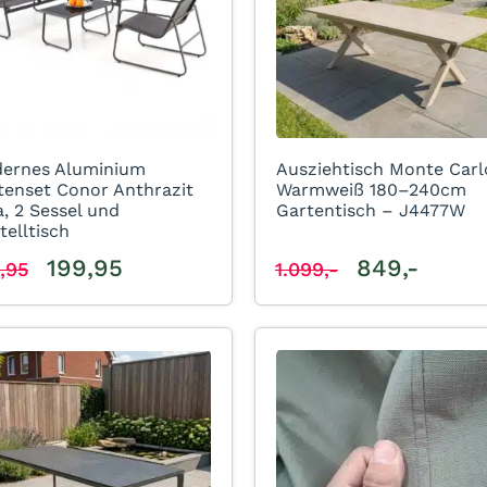
ernes Aluminium
Ausziehtisch Monte Carl
tenset Conor Anthrazit
Warmweiß 180–240cm
a, 2 Sessel und
Gartentisch – J4477W
telltisch
199,95
849,-
,95
1.099,-