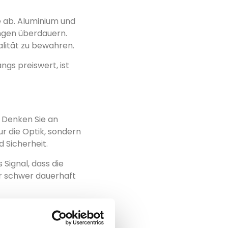
e ab. Aluminium und
ngen überdauern.
alität zu bewahren.
ngs preiswert, ist
. Denken Sie an
ur die Optik, sondern
d Sicherheit.
 Signal, dass die
ur schwer dauerhaft
r bequem sind,
Sie sich komfortabel