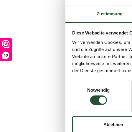
entspannen können. 
4. Hoher Pflegeau
Zustimmung
ein Zeichen dafür, d
sparen Ihnen langfris
Diese Webseite verwendet 
5. Der Garten passt
Wir verwenden Cookies, um I
am Stil. Ihr Garten v
und die Zugriffe auf unsere 
Ungleichgewicht. Ne
10
Website an unsere Partner fü
verleihen.
möglicherweise mit weiteren
der Dienste gesammelt habe
6. Verfärbungen un
ihre Farbe verlieren.
Einwilligungsauswahl
Loungesets
für mod
Notwendig
7. Sie nutzen Ihren 
dass Sie weniger Ze
unschönen Optik lie
sorgen dafür, dass Si
Ablehnen