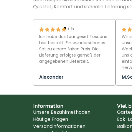
Qualität, Komfort und schnelle Lieferung st
5
/ 5
Ich habe das Loungeset Toscane
Wir s
hier bestellt! Ein wunderschönes
unser
Set zu einem fairen Preis. Die
Woch
Lieferung erfolgte gemäß der
uns 
angegebenen Lieferzeit.
einfa
herv
Alexander
M.S
Information
Viel 
Unsere Bezahlmethoden
Garte
Häufige Fragen
Eck-L
Versandinformationen
Balko