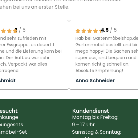
ehen bei uns an erster Stelle.
5
/ 5
4,5
/ 5
ind sehr zufrieden mit
Hab bei Gartenmöbelshop.d
er Essgruppe, es dauert 1
Gartenmöbel bestellt und bi
e und die Lieferung kam bei
mega happy! Die Sachen se
an. Der Aufbau war sehr
super aus, sind bequem und
ch. Verpackt war alles
kamen richtig schnell an.
orragend.
Absolute Empfehlung!
chmidt
Anna Schneider
besucht
Kundendienst
nlounge
Montag bis Freitag:
oungesets
9 – 17 Uhr
nmöbel-Set
Samstag & Sonntag: