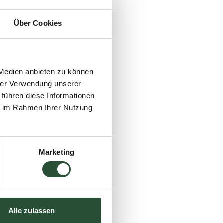
ed.
 reparieren? Das ist
Über Cookies
pflegeleichter und
Verschleiß, sondern
 Medien anbieten zu können
tsteht ein optisches
hrer Verwendung unserer
e Ausstrahlung
 führen diese Informationen
ie im Rahmen Ihrer Nutzung
önnen Gartenmöbel
ch auch unsere
Marketing
 Wenn Sie bemerken,
t oder der
r attraktiv und
Alle zulassen