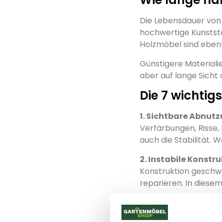
Die Lebensdauer vo
hochwertige Kunstst
Holzmöbel sind ebenf
Günstigere Materialie
aber auf lange Sicht 
Die 7 wichtig
1. Sichtbare Abnut
Verfärbungen, Risse, 
auch die Stabilität. 
2. Instabile Konstr
Konstruktion geschwä
reparieren. In diesem
3. Nachlassender 
führen dazu, dass Si