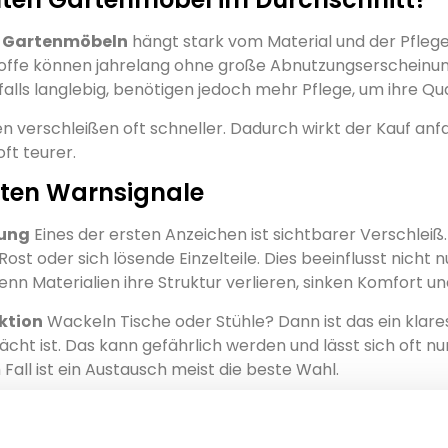
n
Gartenmöbeln
hängt stark vom Material und der Pfleg
offe können jahrelang ohne große Abnutzungserscheinu
alls langlebig, benötigen jedoch mehr Pflege, um ihre Qu
n verschleißen oft schneller. Dadurch wirkt der Kauf anfa
oft teurer.
sten Warnsignale
zung
Eines der ersten Anzeichen ist sichtbarer Verschleiß
Rost oder sich lösende Einzelteile. Dies beeinflusst nicht n
Wenn Materialien ihre Struktur verlieren, sinken Komfort un
uktion
Wackeln Tische oder Stühle? Dann ist das ein klares
cht ist. Das kann gefährlich werden und lässt sich oft n
 Fall ist ein Austausch meist die beste Wahl.
Komfort
Durchhängende Kissen oder Stühle, die nicht meh
e Ihre Gartenmöbel seltener nutzen. Schließlich möchten 