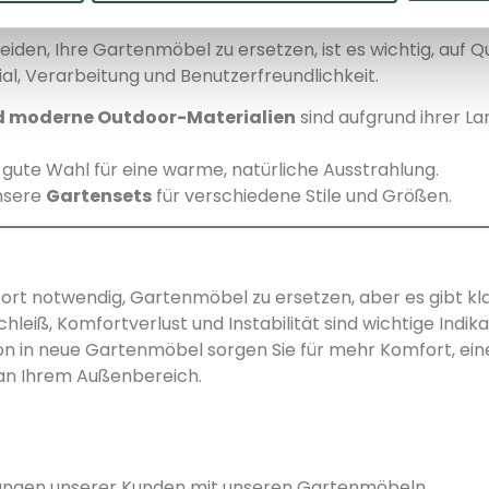
en Sie bei neuen Gartenmöbeln achte
iden, Ihre Gartenmöbel zu ersetzen, ist es wichtig, auf Qu
al, Verarbeitung und Benutzerfreundlichkeit.
 moderne Outdoor-Materialien
sind aufgrund ihrer La
 gute Wahl für eine warme, natürliche Ausstrahlung.
nsere
Gartensets
für verschiedene Stile und Größen.
ofort notwendig, Gartenmöbel zu ersetzen, aber es gibt kl
schleiß, Komfortverlust und Instabilität sind wichtige Indik
tion in neue Gartenmöbel sorgen Sie für mehr Komfort, ei
 an Ihrem Außenbereich.
rungen unserer Kunden mit unseren Gartenmöbeln.