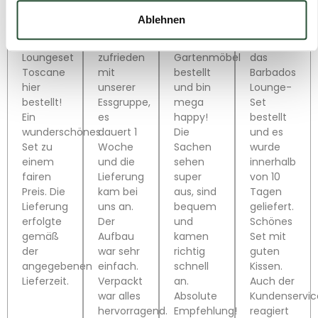
/
/
/ 5
/
Ablehnen
5
5
5
Ich habe
Wir sind
Hab bei
Wir
das
sehr
Gartenmöbelshop.de
haben
Loungeset
zufrieden
Gartenmöbel
das
Toscane
mit
bestellt
Barbados
hier
unserer
und bin
Lounge-
bestellt!
Essgruppe,
mega
Set
Ein
es
happy!
bestellt
wunderschönes
dauert 1
Die
und es
Set zu
Woche
Sachen
wurde
einem
und die
sehen
innerhalb
fairen
Lieferung
super
von 10
Preis. Die
kam bei
aus, sind
Tagen
Lieferung
uns an.
bequem
geliefert.
erfolgte
Der
und
Schönes
gemäß
Aufbau
kamen
Set mit
der
war sehr
richtig
guten
angegebenen
einfach.
schnell
Kissen.
Lieferzeit.
Verpackt
an.
Auch der
war alles
Absolute
Kundenservic
hervorragend.
Empfehlung!
reagiert