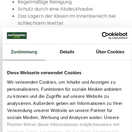
Regelmäßige Reinigung.
Schutz durch eine Abdeckhaube.
Das Lagern der Kissen im Innenbereich bei
schlechtem Wetter.
Tipps, damit Ihre Möbel länger
schön bleiben
Zustimmung
Details
Über Cookies
Auch wenn Ihre Gartenmöbel draußen stehen
bleiben, können Sie die Lebensdauer mit ein paar
einfachen Schritten deutlich verlängern:
Diese Webseite verwendet Cookies
Sorgen Sie für einen
guten Wasserabfluss
,
Wir verwenden Cookies, um Inhalte und Anzeigen zu
damit kein stehendes Wasser auf den
personalisieren, Funktionen für soziale Medien anbieten
Oberflächen bleibt.
zu können und die Zugriffe auf unsere Website zu
Verwenden Sie im Winter
Schutzhüllen
.
analysieren. Außerdem geben wir Informationen zu Ihrer
Prüfen Sie die Möbel regelmäßig auf
Verwendung unserer Website an unsere Partner für
Verschmutzungen oder Beläge.
soziale Medien, Werbung und Analysen weiter. Unsere
Fazit
Partner führen diese Informationen möglicherweise mit
weiteren Daten zusammen, die Sie ihnen bereitgestellt