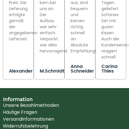
Preis. Die
kam bei
aus, sind
Tagen
Lieferung
uns an.
bequem
geliefert.
erfolgte
Der
und
Schönes
gemäß
Aufbau
kamen
Set mit
der
war sehr
richtig
guten
angegebenen
einfach.
schnell
Kissen.
Lieferzeit.
Verpackt
an.
Auch der
war alles
Absolute
Kundenservic
hervorragend.
Empfehlung!
reagiert
schnell
Anna
Carina
Alexander
M.Schmidt
Schneider
Thies
Information
Unsere Bezahlmethoden
Häufige Fragen
Versandinformationen
Widerrufsbelehrung