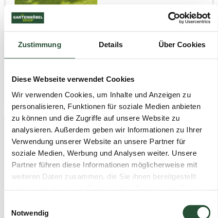
Zustimmung
Details
Über Cookies
Gartensessel Valencia
Anthrazit Relax Dining
(stapelbar) – 6301A
Diese Webseite verwendet Cookies
99,95
169,95
Wir verwenden Cookies, um Inhalte und Anzeigen zu
personalisieren, Funktionen für soziale Medien anbieten
zu können und die Zugriffe auf unsere Website zu
analysieren. Außerdem geben wir Informationen zu Ihrer
Schutzhülle für
loungeset SenS-Line
Verwendung unserer Website an unsere Partner für
Carlijn 190x170cm
soziale Medien, Werbung und Analysen weiter. Unsere
Partner führen diese Informationen möglicherweise mit
99,95
124,95
weiteren Daten zusammen, die Sie ihnen bereitgestellt
haben oder die sie im Rahmen Ihrer Nutzung der Dienste
gesammelt haben.
Einwilligungsauswahl
Notwendig
Schutzhülle für