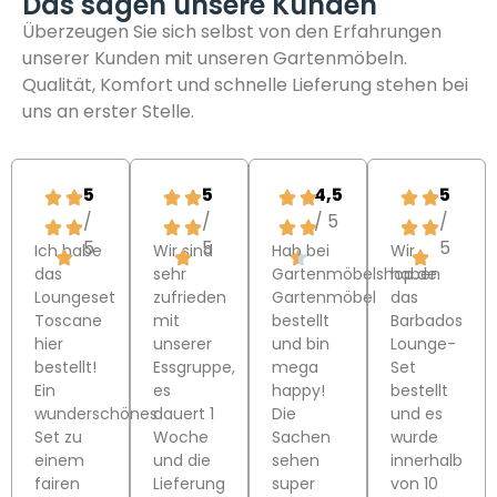
Das sagen unsere Kunden
Überzeugen Sie sich selbst von den Erfahrungen
unserer Kunden mit unseren Gartenmöbeln.
Qualität, Komfort und schnelle Lieferung stehen bei
uns an erster Stelle.
5
5
4,5
5
/
/
/ 5
/
5
5
5
Ich habe
Wir sind
Hab bei
Wir
das
sehr
Gartenmöbelshop.de
haben
Loungeset
zufrieden
Gartenmöbel
das
Toscane
mit
bestellt
Barbados
hier
unserer
und bin
Lounge-
bestellt!
Essgruppe,
mega
Set
Ein
es
happy!
bestellt
wunderschönes
dauert 1
Die
und es
Set zu
Woche
Sachen
wurde
einem
und die
sehen
innerhalb
fairen
Lieferung
super
von 10