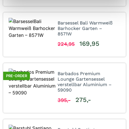
Barsessel Bali Warmweiß
Barhocker Garten –
8571W
169,95
224,95
Barbados Premium
PRE-ORDER
Lounge Gartensessel
verstellbar Aluminium –
59090
275,-
395,-