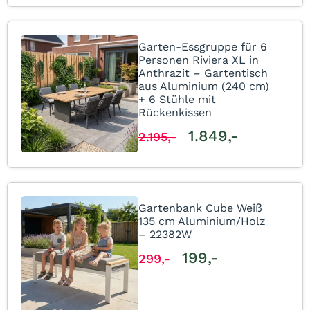
Garten-Essgruppe für 6
Personen Riviera XL in
Anthrazit – Gartentisch
aus Aluminium (240 cm)
+ 6 Stühle mit
Rückenkissen
1.849,-
2.195,-
Gartenbank Cube Weiß
135 cm Aluminium/Holz
– 22382W
199,-
299,-