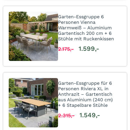
Garten-Essgruppe 6
Personen Vienna
Warmweiß – Aluminium
Gartentisch 200 cm + 6
Stühle mit Ruckenkissen
1.599,-
2.175,-
Garten-Essgruppe für 6
Personen Riviera XL in
Anthrazit – Gartentisch
aus Aluminium (240 cm)
+ 6 Stapelbare Stühle
1.549,-
2.315,-