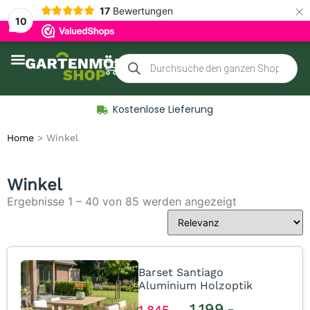
×
17
Bewertungen
10
Zubehör für Gartenmöbel
Kostenlose Lieferung
Home
>
Winkel
Winkel
Ergebnisse 1 – 40 von 85 werden angezeigt
Barset Santiago
Aluminium Holzoptik
1.199,-
1.845,-