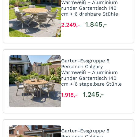
Warmweiß – Aluminium
runder Gartentisch 140
cm + 6 drehbare Stühle
1.845,-
2.249,-
Garten-Essgruppe 6
Personen Calgary
Warmweiß – Aluminium
runder Gartentisch 140
cm + 6 stapelbare Stühle
1.245,-
1.918,-
Garten-Essgruppe 6
Personen Calgary