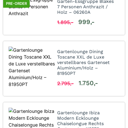
Garten-Essgruppe Blakes
PRE-ORDER
7 Personen Anthrazit /
Holz – 06260A
999,-
1.895,-
Gartenlounge Dining
Toscane XXL de Luxe
verstellbares Gartenset
Aluminium/Holz –
81950PT
1.750,-
2.795,-
Gartenlounge Ibiza
Modern Ecklounge
Chaiselongue Rechts