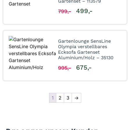
Gartenset – 113579
499,-
799,-
Gartenlounge SensLine
Olympia verstellbares
Ecksofa Gartenset
Aluminium/Holz – 35130
675,-
995,-
1
2
3
→