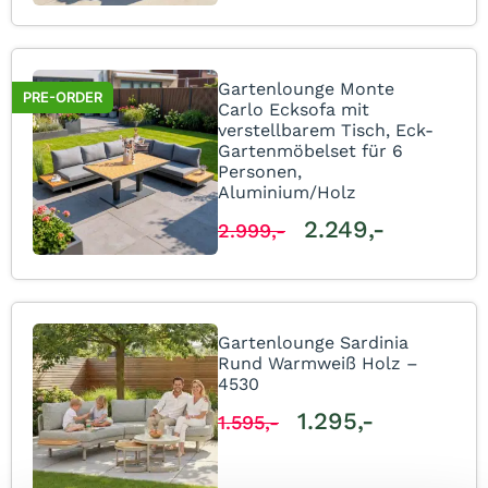
Gartenlounge Monte
PRE-ORDER
Carlo Ecksofa mit
verstellbarem Tisch, Eck-
Gartenmöbelset für 6
Personen,
Aluminium/Holz
2.249,-
2.999,-
Gartenlounge Sardinia
Rund Warmweiß Holz –
4530
1.295,-
1.595,-