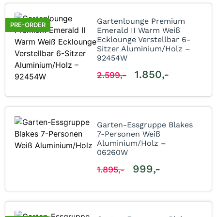
Gartenlounge Premium
PRE-ORDER
Emerald II Warm Weiß
Ecklounge Verstellbar 6-
Sitzer Aluminium/Holz –
92454W
1.850,-
2.599,-
Garten-Essgruppe Blakes
7-Personen Weiß
Aluminium/Holz –
06260W
999,-
1.895,-