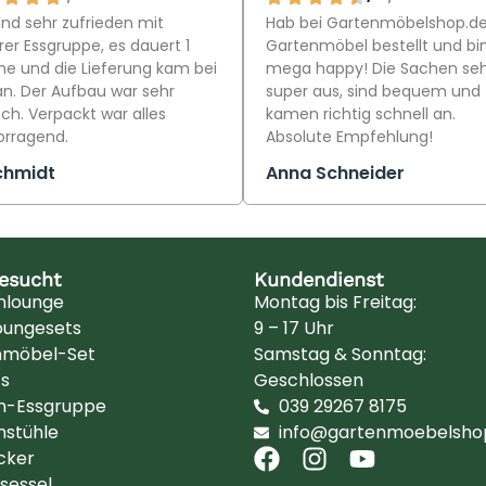
ind sehr zufrieden mit
Hab bei Gartenmöbelshop.d
er Essgruppe, es dauert 1
Gartenmöbel bestellt und bi
e und die Lieferung kam bei
mega happy! Die Sachen se
an. Der Aufbau war sehr
super aus, sind bequem und
ch. Verpackt war alles
kamen richtig schnell an.
orragend.
Absolute Empfehlung!
chmidt
Anna Schneider
besucht
Kundendienst
nlounge
Montag bis Freitag:
oungesets
9 – 17 Uhr
nmöbel-Set
Samstag & Sonntag:
ts
Geschlossen
n-Essgruppe
039 29267 8175
nstühle
info@gartenmoebelsho
cker
sessel