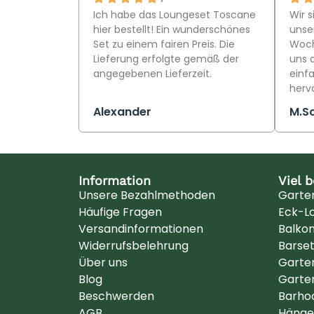
Ich habe das Loungeset Toscane
Wir s
hier bestellt! Ein wunderschönes
unser
Set zu einem fairen Preis. Die
Woch
Lieferung erfolgte gemäß der
uns 
angegebenen Lieferzeit.
einfa
herv
Alexander
M.S
Information
Viel 
Unsere Bezahlmethoden
Garte
Häufige Fragen
Eck-L
Versandinformationen
Balko
Widerrufsbelehrung
Barse
Über uns
Garte
Blog
Garte
Beschwerden
Barho
AGB
Hänge