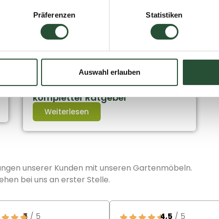
Präferenzen
Statistiken
13 April 2026
Auswahl erlauben
Die beste Gartenlounge für einen
kleinen Garten wählen: Ein
kompletter Ratgeber
Weiterlesen
rungen unserer Kunden mit unseren Gartenmöbeln.
ehen bei uns an erster Stelle.
5
/ 5
4,5
/ 5