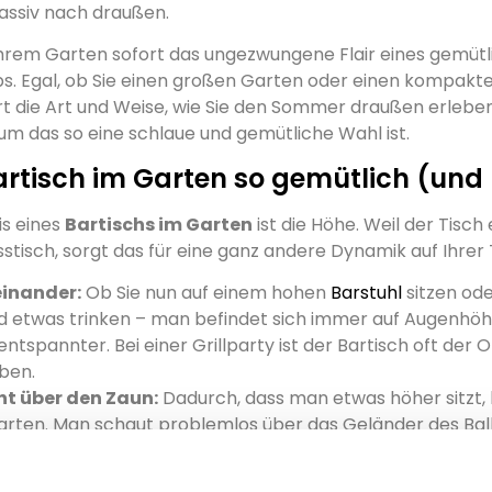
assiv nach draußen.
 Ihrem Garten sofort das ungezwungene Flair eines gemüt
s. Egal, ob Sie einen großen Garten oder einen kompakte
t die Art und Weise, wie Sie den Sommer draußen erleben
rum das so eine schlaue und gemütliche Wahl ist.
tisch im Garten so gemütlich (und p
s eines
Bartischs im Garten
ist die Höhe. Weil der Tisch
Esstisch, sorgt das für eine ganz andere Dynamik auf Ihrer
einander:
Ob Sie nun auf einem hohen
Barstuhl
sitzen od
d etwas trinken – man befindet sich immer auf Augenhö
ntspannter. Bei einer Grillparty ist der Bartisch oft der
iben.
t über den Zaun:
Dadurch, dass man etwas höher sitzt,
arten. Man schaut problemlos über das Geländer des Bal
anzen in den Beeten hinweg. Das gibt ein wunderbar freies
schnellen Moment:
Kommen Sie gerade aus der Arbeit und