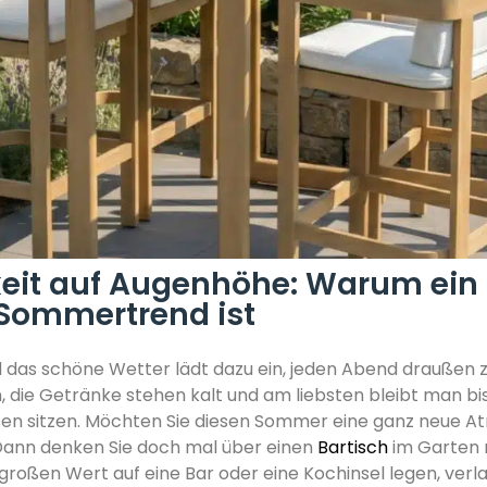
eit auf Augenhöhe: Warum ein 
 Sommertrend ist
nd das schöne Wetter lädt dazu ein, jeden Abend draußen 
, die Getränke stehen kalt und am liebsten bleibt man bis
n sitzen. Möchten Sie diesen Sommer eine ganz neue At
Dann denken Sie doch mal über einen
Bartisch
im Garten 
großen Wert auf eine Bar oder eine Kochinsel legen, verla