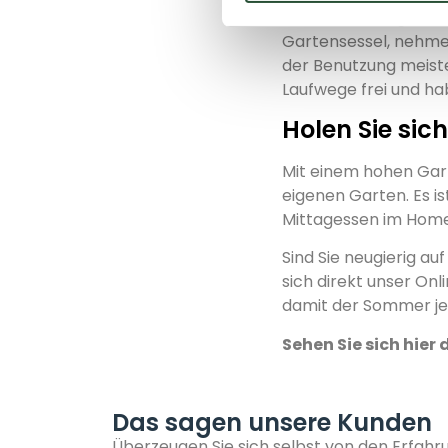
Garten
ein kluger Sc
Gartensessel, nehmen
der Benutzung meiste
Laufwege frei und h
Holen Sie si
Mit einem hohen Gar
eigenen Garten. Es is
Mittagessen im Home
Sind Sie neugierig 
sich direkt unser Onl
damit der Sommer jet
Sehen Sie sich hier 
Das sagen unsere Kunden
Überzeugen Sie sich selbst von den Erfah