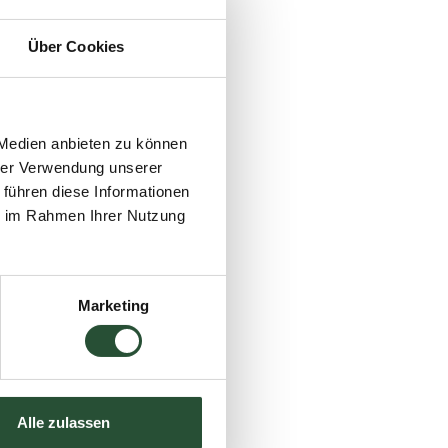
kurzes Getränk Platz,
Über Cookies
ts aus
allem zwei
 Medien anbieten zu können
hrer Verwendung unserer
 führen diese Informationen
e auf dem Bild zu
ie im Rahmen Ihrer Nutzung
 bequemen, hellen
t dem Grün des
t seinen ganz
Marketing
n ist ein Bartisch aus
t, rostet nicht und
osgehen.
Alle zulassen
in
Bartisch im