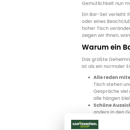
Gemütlichkeit nun m
Ein Bar-Set verleiht
oder eines Beachclub
hoher Tisch veränder
zeigen wir Ihnen, wa
Warum ein Bar
Das größte Geheimni
ist als ein normaler 
Alle reden mit
Tisch stehen un
Gespräche viel e
alle hängen ble
Schöne Aussich
anders in den G
niedrigeren Pfl
Ideal für den 