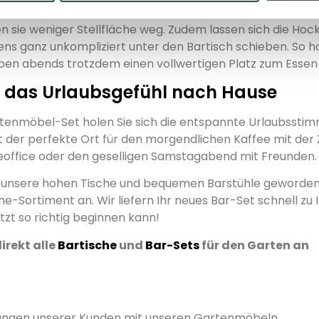
hachzug. Weil Barstühle oft viel kompakter gebaut sind al
 sie weniger Stellfläche weg. Zudem lassen sich die Hoc
ns ganz unkompliziert unter den Bartisch schieben. So ha
aben abends trotzdem einen vollwertigen Platz zum Esse
ch das Urlaubsgefühl nach Hause
tenmöbel-Set holen Sie sich die entspannte Urlaubsstim
t der perfekte Ort für den morgendlichen Kaffee mit der Z
office oder den geselligen Samstagabend mit Freunden.
auf unsere hohen Tische und bequemen Barstühle geworde
ine-Sortiment an. Wir liefern Ihr neues Bar-Set schnell zu
zt so richtig beginnen kann!
direkt alle
Bartische
und
Bar-Sets
für den Garten an
rungen unserer Kunden mit unseren Gartenmöbeln.