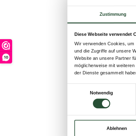
die Sonne genie
als wenn man si
Zustimmung
Welcher Stil 
Genau wie bei norm
Diese Webseite verwendet 
verschiedenen Materi
Wir verwenden Cookies, um I
Stilrichtungen, die b
und die Zugriffe auf unsere 
10
Website an unsere Partner fü
Warmes und ge
möglicherweise mit weiteren
sehen, strahlt 
der Dienste gesammelt habe
Kissen sorgt fü
Gartens verschm
Einwilligungsauswahl
eigenen Charak
Notwendig
Modernes Alu
Aluminium in Ant
muss nie gestri
Auch schlau 
Ablehnen
Haben Sie eine etwas