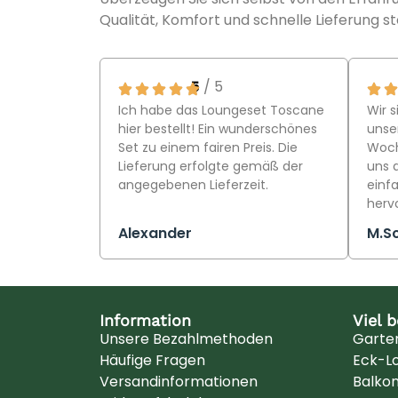
Qualität, Komfort und schnelle Lieferung st
5
/ 5
Ich habe das Loungeset Toscane
Wir s
hier bestellt! Ein wunderschönes
unser
Set zu einem fairen Preis. Die
Woch
Lieferung erfolgte gemäß der
uns 
angegebenen Lieferzeit.
einfa
herv
Alexander
M.S
Information
Viel 
Unsere Bezahlmethoden
Garte
Häufige Fragen
Eck-L
Versandinformationen
Balko