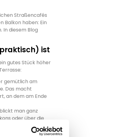
lichen Straßencafés
n Balkon haben: Ein
. In diesem Blog
raktisch) ist
 ein gutes Stück höher
 Terrasse:
er gemütlich am
he. Das macht
 Ort, an dem am Ende
 blickt man ganz
kons oder über die
 Gefühl.
 wollen einfach kurz