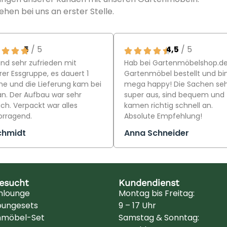
ehen bei uns an erster Stelle.
5
/ 5
4,5
/ 5
ind sehr zufrieden mit
Hab bei Gartenmöbelshop.d
er Essgruppe, es dauert 1
Gartenmöbel bestellt und bi
e und die Lieferung kam bei
mega happy! Die Sachen se
an. Der Aufbau war sehr
super aus, sind bequem und
ch. Verpackt war alles
kamen richtig schnell an.
orragend.
Absolute Empfehlung!
chmidt
Anna Schneider
besucht
Kundendienst
nlounge
Montag bis Freitag:
oungesets
9 – 17 Uhr
nmöbel-Set
Samstag & Sonntag: