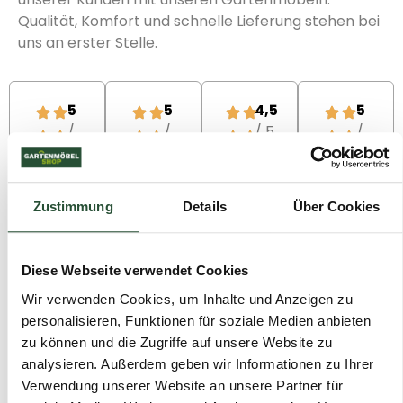
Qualität, Komfort und schnelle Lieferung stehen bei
uns an erster Stelle.
5
5
4,5
5
/
/
/ 5
/
5
5
5
Ich habe
Wir sind
Hab bei
Wir
das
sehr
Gartenmöbelshop.de
haben
Loungeset
zufrieden
Gartenmöbel
das
Zustimmung
Details
Über Cookies
Toscane
mit
bestellt
Barbados
hier
unserer
und bin
Lounge-
bestellt!
Essgruppe,
mega
Set
Ein
es
happy!
bestellt
Diese Webseite verwendet Cookies
wunderschönes
dauert 1
Die
und es
Wir verwenden Cookies, um Inhalte und Anzeigen zu
Set zu
Woche
Sachen
wurde
personalisieren, Funktionen für soziale Medien anbieten
einem
und die
sehen
innerhalb
zu können und die Zugriffe auf unsere Website zu
fairen
Lieferung
super
von 10
Preis. Die
kam bei
aus, sind
Tagen
analysieren. Außerdem geben wir Informationen zu Ihrer
Lieferung
uns an.
bequem
geliefert.
Verwendung unserer Website an unsere Partner für
erfolgte
Der
und
Schönes