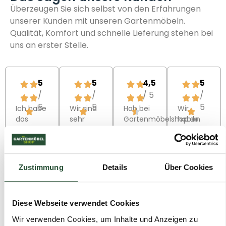
Überzeugen Sie sich selbst von den Erfahrungen
unserer Kunden mit unseren Gartenmöbeln.
Qualität, Komfort und schnelle Lieferung stehen bei
uns an erster Stelle.
5
5
4,5
5
/
/
/ 5
/
5
5
5
Ich habe
Wir sind
Hab bei
Wir
das
sehr
Gartenmöbelshop.de
haben
Loungeset
zufrieden
Gartenmöbel
das
Toscane
mit
bestellt
Barbados
hier
unserer
und bin
Lounge-
bestellt!
Essgruppe,
mega
Set
Zustimmung
Details
Über Cookies
Ein
es
happy!
bestellt
wunderschönes
dauert 1
Die
und es
Set zu
Woche
Sachen
wurde
einem
und die
sehen
innerhalb
Diese Webseite verwendet Cookies
fairen
Lieferung
super
von 10
Wir verwenden Cookies, um Inhalte und Anzeigen zu
Preis. Die
kam bei
aus, sind
Tagen