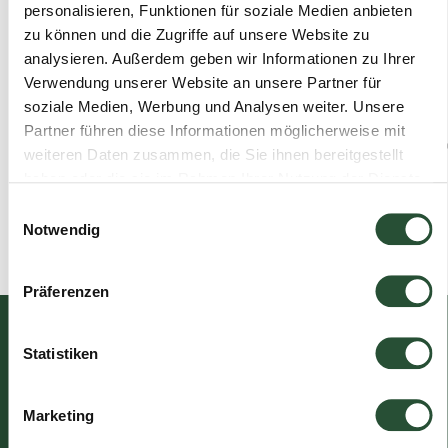
personalisieren, Funktionen für soziale Medien anbieten
Lieferung
uns an.
bequem
geliefert.
zu können und die Zugriffe auf unsere Website zu
erfolgte
Der
und
Schönes
analysieren. Außerdem geben wir Informationen zu Ihrer
gemäß
Aufbau
kamen
Set mit
der
war sehr
richtig
guten
Verwendung unserer Website an unsere Partner für
angegebenen
einfach.
schnell
Kissen.
soziale Medien, Werbung und Analysen weiter. Unsere
Lieferzeit.
Verpackt
an.
Auch der
Partner führen diese Informationen möglicherweise mit
war alles
Absolute
Kundenservic
weiteren Daten zusammen, die Sie ihnen bereitgestellt
hervorragend.
Empfehlung!
reagiert
haben oder die sie im Rahmen Ihrer Nutzung der Dienste
schnell
gesammelt haben.
Einwilligungsauswahl
Anna
Carina
Notwendig
Alexander
M.Schmidt
Schneider
Thies
Präferenzen
Information
Unsere Bezahlmethoden
Statistiken
Häufige Fragen
Versandinformationen
Marketing
Widerrufsbelehrung