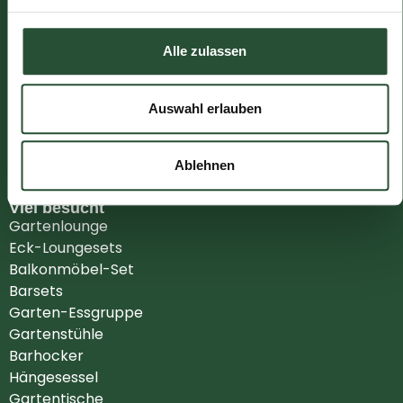
Über uns
Blog
Beschwerden
Alle zulassen
AGB
Datenschutzerklärung
Impressum
Auswahl erlauben
Vertrag widerrufen
Kundenservice
Ablehnen
Viel besucht
Gartenlounge
Eck-Loungesets
Balkonmöbel-Set
Barsets
Garten-Essgruppe
Gartenstühle
Barhocker
Hängesessel
Gartentische